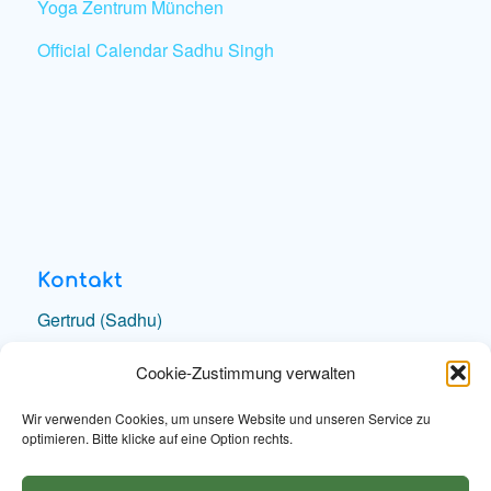
Yoga Zentrum München
Official Calendar Sadhu Singh
Kontakt
Gertrud (Sadhu)
e-Mail schreiben
Cookie-Zustimmung verwalten
Hari Sadhana (Stufe 1+2)
e-Mail schreiben
Wir verwenden Cookies, um unsere Website und unseren Service zu
optimieren. Bitte klicke auf eine Option rechts.