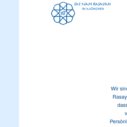
Wir si
Rasay
das
v
Persönl