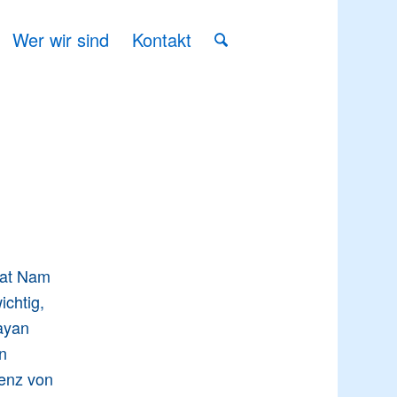
Wer wir sind
Kontakt
Sat Nam
chtig,
ayan
en
senz von